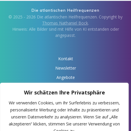
Die atlantischen Heilfrequenzen
© 2025 - 2026 Die atlantischen Heilfrequenzen. Copyright by
Thomas Nathaniel Bock
.
Hinweis: Alle Bilder sind mit Hilfe von KI entstanden oder
angepasst.
Kontakt
Newsletter
Angebote
Über Anaris
Wir schätzen Ihre Privatsphäre
Impressum
Wir verwenden Cookies, um Ihr Surferlebnis zu verbessern,
Datenschutz
personalisierte Werbung oder Inhalte zu präsentieren und
Deine Spende
unseren Datenverkehr zu analysieren. Wenn Sie auf „Alle
akzeptieren“ klicken, stimmen Sie unserer Verwendung von
-> Anaris Webseite
Cookies zu.