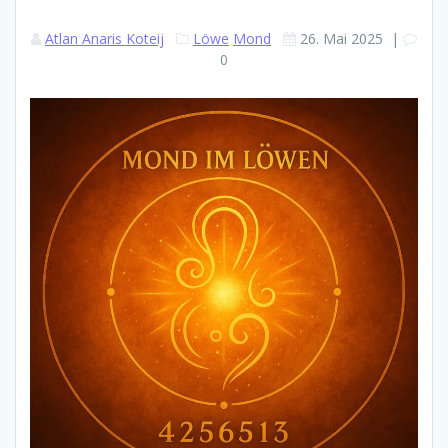
Atlan Anaris Koteij
Löwe
Mond
26. Mai 2025
|
0