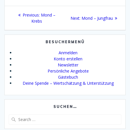
Beitragsnavigation
Previous
Previous:
Mond –
Next
Next:
Mond – Jungfrau
post:
Krebs
post:
BESUCHERMENÜ
Anmelden
Konto erstellen
Newsletter
Persönliche Angebote
Gästebuch
Deine Spende – Wertschätzung & Unterstützung
SUCHEN…
Search
for: