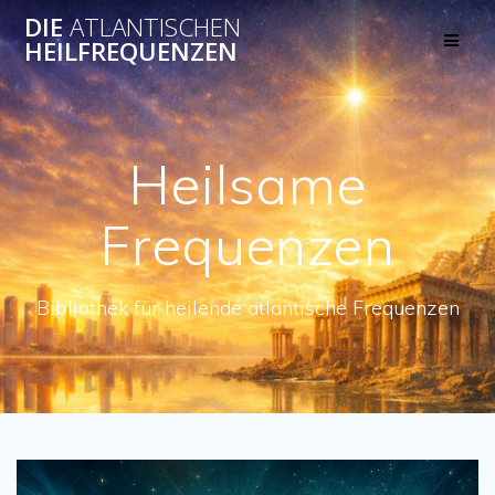
Skip
DIE
ATLANTISCHEN
to
HEILFREQUENZEN
content
Heilsame
Frequenzen
Bibliothek für heilende atlantische Frequenzen