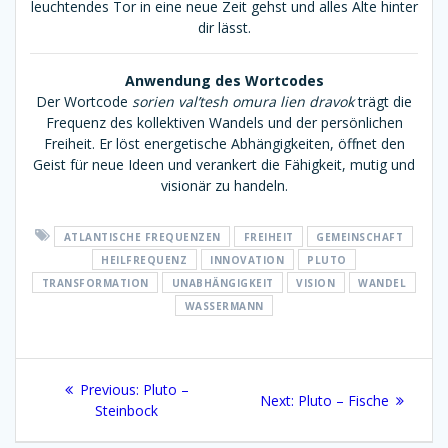
leuchtendes Tor in eine neue Zeit gehst und alles Alte hinter
dir lässt.
Anwendung des Wortcodes
Der Wortcode
sorien val’tesh omura lien dravok
trägt die
Frequenz des kollektiven Wandels und der persönlichen
Freiheit. Er löst energetische Abhängigkeiten, öffnet den
Geist für neue Ideen und verankert die Fähigkeit, mutig und
visionär zu handeln.
ATLANTISCHE FREQUENZEN
FREIHEIT
GEMEINSCHAFT
HEILFREQUENZ
INNOVATION
PLUTO
TRANSFORMATION
UNABHÄNGIGKEIT
VISION
WANDEL
WASSERMANN
Beitragsnavigation
Previous
Previous:
Pluto –
Next
Next:
Pluto – Fische
post:
Steinbock
post: