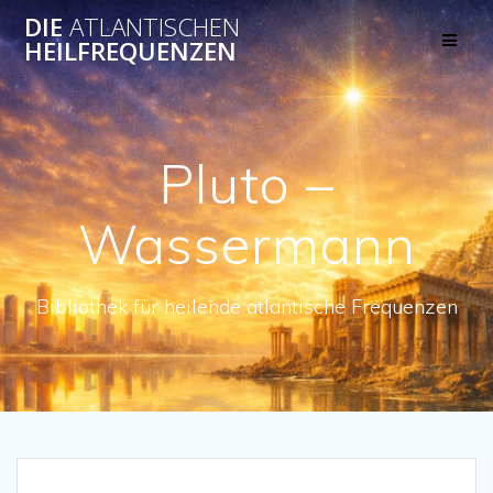
Skip
DIE
ATLANTISCHEN
to
HEILFREQUENZEN
content
Pluto –
Wassermann
Bibliothek für heilende atlantische Frequenzen