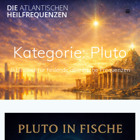
Skip
DIE
ATLANTISCHEN
to
HEILFREQUENZEN
content
Kategorie:
Pluto
Bibliothek für heilende atlantische Frequenzen