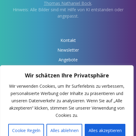
Thomas Nathaniel Bock
.
Hinweis: Alle Bilder sind mit Hilfe von KI entstanden oder
angepasst.
Kontakt
Newsletter
Angebote
Über Anaris
Wir schätzen Ihre Privatsphäre
Impressum
Wir verwenden Cookies, um Ihr Surferlebnis zu verbessern,
Datenschutz
personalisierte Werbung oder Inhalte zu präsentieren und
Deine Spende
unseren Datenverkehr zu analysieren. Wenn Sie auf „Alle
akzeptieren“ klicken, stimmen Sie unserer Verwendung von
-> Anaris Webseite
Cookies zu.
Cookie Regeln
Alles ablehnen
Alles akzeptieren