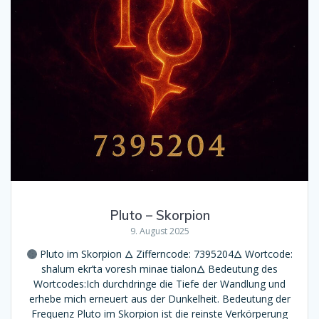
Pluto – Skorpion
9. August 2025
Pluto im Skorpion 🜂 Zifferncode: 7395204🜂 Wortcode:
shalum ekr’ta voresh minae tialon🜂 Bedeutung des
Wortcodes:Ich durchdringe die Tiefe der Wandlung und
erhebe mich erneuert aus der Dunkelheit. Bedeutung der
Frequenz Pluto im Skorpion ist die reinste Verkörperung