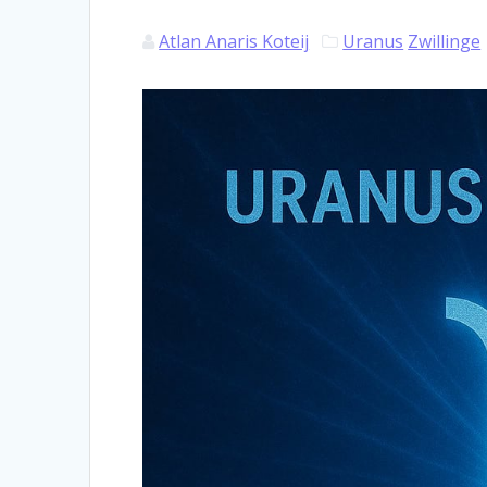
Atlan Anaris Koteij
Uranus
Zwillinge