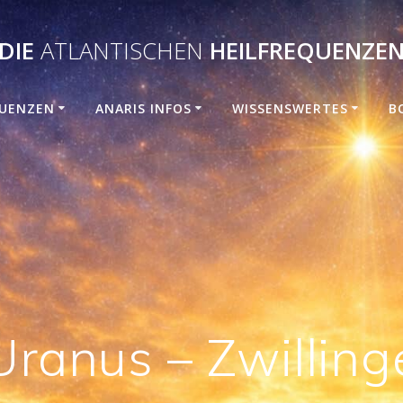
DIE
ATLANTISCHEN
HEILFREQUENZE
UENZEN
ANARIS INFOS
WISSENSWERTES
B
Uranus – Zwilling