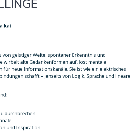
LLINGE
a kai
z von geistiger Weite, spontaner Erkenntnis und
 wirbelt alte Gedankenformen auf, löst mentale
ür neue Informationskanäle. Sie ist wie ein elektrisches
erbindungen schafft – jenseits von Logik, Sprache und linear
end:
zu durchbrechen
Kanäle
on und Inspiration