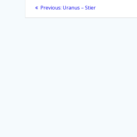
Beitragsnavigation
Previous
Previous:
Uranus – Stier
post: