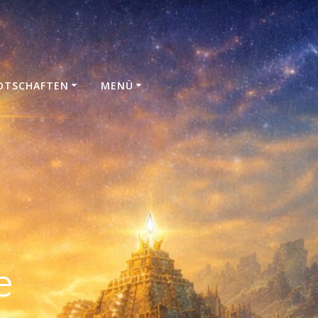
N
OTSCHAFTEN
MENÜ
e