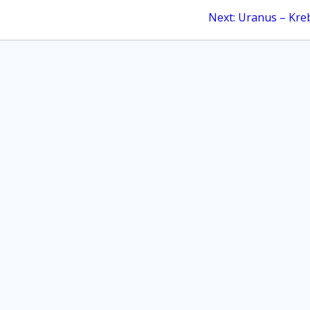
Next
Next:
Uranus – Kre
post: