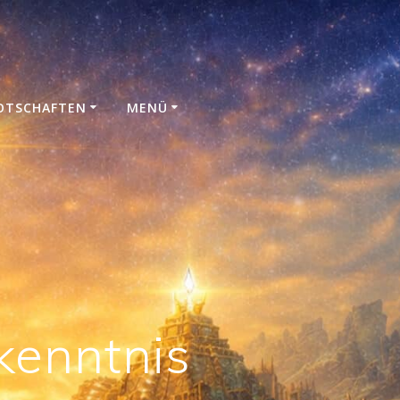
N
OTSCHAFTEN
MENÜ
kenntnis