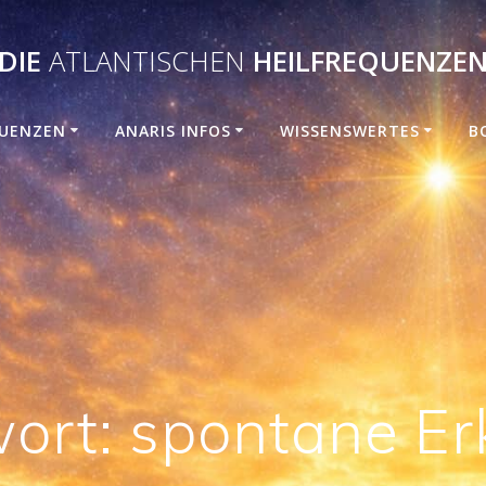
DIE
ATLANTISCHEN
HEILFREQUENZE
UENZEN
ANARIS INFOS
WISSENSWERTES
B
ort:
spontane Er