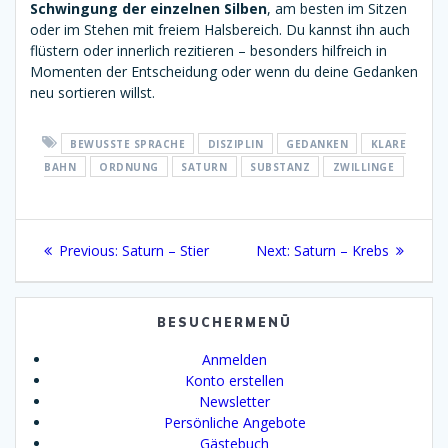
Schwingung der einzelnen Silben
, am besten im Sitzen
oder im Stehen mit freiem Halsbereich. Du kannst ihn auch
flüstern oder innerlich rezitieren – besonders hilfreich in
Momenten der Entscheidung oder wenn du deine Gedanken
neu sortieren willst.
BEWUSSTE SPRACHE
DISZIPLIN
GEDANKEN
KLARE
BAHN
ORDNUNG
SATURN
SUBSTANZ
ZWILLINGE
Beitragsnavigation
Previous
Next
Previous:
Saturn – Stier
Next:
Saturn – Krebs
post:
post:
BESUCHERMENÜ
Anmelden
Konto erstellen
Newsletter
Persönliche Angebote
Gästebuch