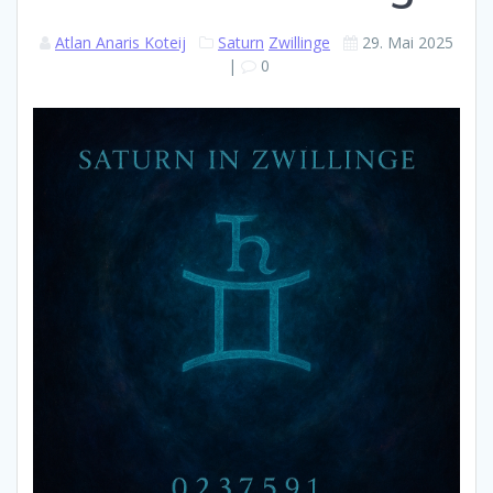
Atlan Anaris Koteij
Saturn
Zwillinge
29. Mai 2025
|
0