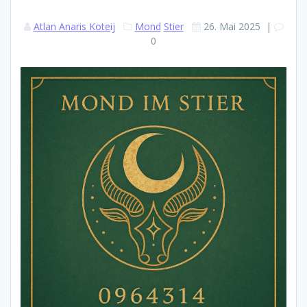
Atlan Anaris Koteij
Mond
Stier
26. Mai 2025
|
0