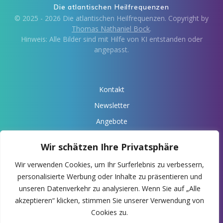
Die atlantischen Heilfrequenzen
© 2025 - 2026 Die atlantischen Heilfrequenzen. Copyright by
Thomas Nathaniel Bock
.
Hinweis: Alle Bilder sind mit Hilfe von KI entstanden oder
angepasst.
Kontakt
Newsletter
Angebote
Über Anaris
Wir schätzen Ihre Privatsphäre
Impressum
Wir verwenden Cookies, um Ihr Surferlebnis zu verbessern,
Datenschutz
personalisierte Werbung oder Inhalte zu präsentieren und
Deine Spende
unseren Datenverkehr zu analysieren. Wenn Sie auf „Alle
akzeptieren“ klicken, stimmen Sie unserer Verwendung von
-> Anaris Webseite
Cookies zu.