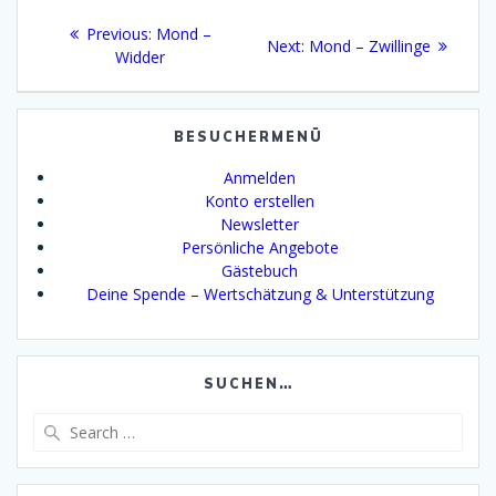
Beitragsnavigation
Previous
Previous:
Mond –
Next
Next:
Mond – Zwillinge
post:
Widder
post:
BESUCHERMENÜ
Anmelden
Konto erstellen
Newsletter
Persönliche Angebote
Gästebuch
Deine Spende – Wertschätzung & Unterstützung
SUCHEN…
Search
for: