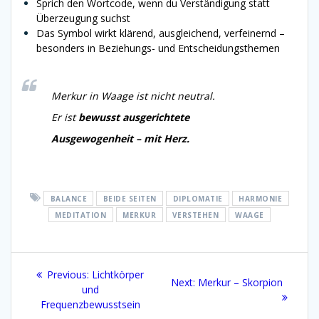
Sprich den Wortcode, wenn du Verständigung statt
Überzeugung suchst
Das Symbol wirkt klärend, ausgleichend, verfeinernd –
besonders in Beziehungs- und Entscheidungsthemen
Merkur in Waage ist nicht neutral.
Er ist
bewusst ausgerichtete
Ausgewogenheit – mit Herz.
BALANCE
BEIDE SEITEN
DIPLOMATIE
HARMONIE
MEDITATION
MERKUR
VERSTEHEN
WAAGE
Beitragsnavigation
Previous
Previous:
Lichtkörper
Next
Next:
Merkur – Skorpion
post:
und
post:
Frequenzbewusstsein