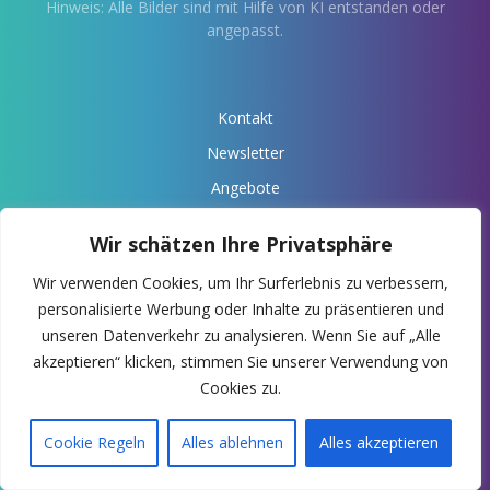
Hinweis: Alle Bilder sind mit Hilfe von KI entstanden oder
angepasst.
Kontakt
Newsletter
Angebote
Über Anaris
Wir schätzen Ihre Privatsphäre
Impressum
Wir verwenden Cookies, um Ihr Surferlebnis zu verbessern,
Datenschutz
personalisierte Werbung oder Inhalte zu präsentieren und
Deine Spende
unseren Datenverkehr zu analysieren. Wenn Sie auf „Alle
akzeptieren“ klicken, stimmen Sie unserer Verwendung von
-> Anaris Webseite
Cookies zu.
Cookie Regeln
Alles ablehnen
Alles akzeptieren