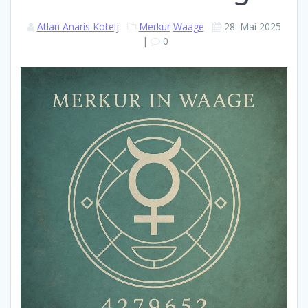
Atlan Anaris Koteij
Merkur
Waage
28. Mai 2025
|
0