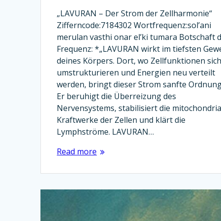
„LAVURAN – Der Strom der Zellharmonie“
Zifferncode:7184302 Wortfrequenz:sol’ani
merulan vasthi onar el’ki tumara Botschaft 
Frequenz: *„LAVURAN wirkt im tiefsten Gew
deines Körpers. Dort, wo Zellfunktionen sic
umstrukturieren und Energien neu verteilt
werden, bringt dieser Strom sanfte Ordnung
Er beruhigt die Überreizung des
Nervensystems, stabilisiert die mitochondri
Kraftwerke der Zellen und klärt die
Lymphströme. LAVURAN…
Read more