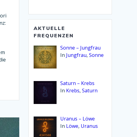
Bibliothek:
ori
nz:
AKTUELLE
FREQUENZEN
Sonne – Jungfrau
em
In
Jungfrau
,
Sonne
die
Saturn – Krebs
In
Krebs
,
Saturn
Uranus – Löwe
In
Löwe
,
Uranus