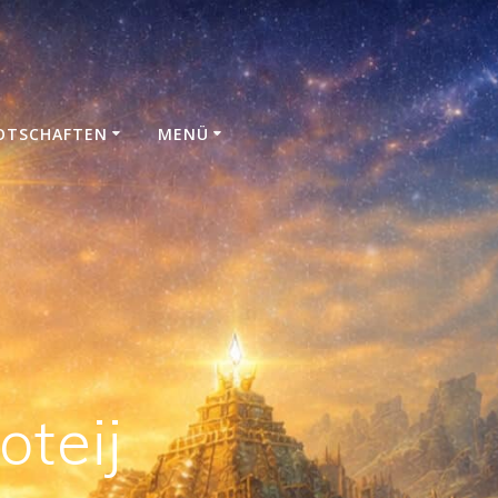
N
OTSCHAFTEN
MENÜ
oteij