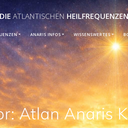
DIE
ATLANTISCHEN
HEILFREQUENZE
UENZEN
ANARIS INFOS
WISSENSWERTES
B
or:
Atlan Anaris K