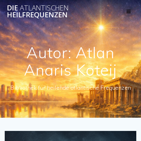
Skip
DIE
ATLANTISCHEN
to
HEILFREQUENZEN
content
Autor:
Atlan
Anaris Koteij
Bibliothek für heilende atlantische Frequenzen