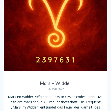
Mars – Widder
23. Mai 2025
Mars im Widder Zifferncode: 2397631Wortcode: karan tuvel
osh dra mar’il senva ✧ Frequenzbotschaft: Die Frequenz
„Mars im Widder“ entzündet das Feuer der Klarheit, des