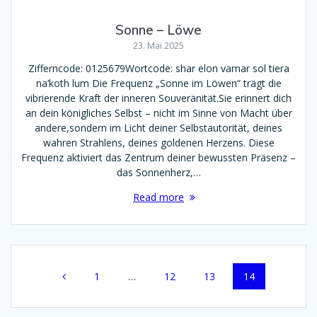
Sonne – Löwe
23. Mai 2025
Zifferncode: 0125679Wortcode: shar elon vamar sol tiera
na’koth lum Die Frequenz „Sonne im Löwen“ trägt die
vibrierende Kraft der inneren Souveränität.Sie erinnert dich
an dein königliches Selbst – nicht im Sinne von Macht über
andere,sondern im Licht deiner Selbstautorität, deines
wahren Strahlens, deines goldenen Herzens. Diese
Frequenz aktiviert das Zentrum deiner bewussten Präsenz –
das Sonnenherz,…
Read more
Posts
Page
Page
Page
Page
1
…
12
13
14
navigation