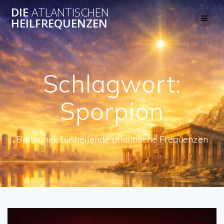
Skip
DIE
ATLANTISCHEN
to
HEILFREQUENZEN
content
Schlagwort:
Sporpion
Bibliothek für heilende atlantische Frequenzen