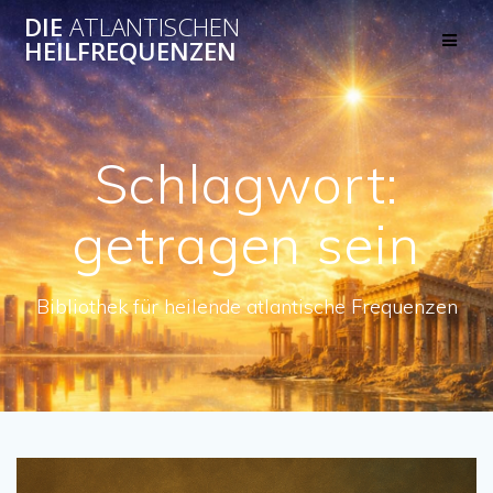
Skip
DIE
ATLANTISCHEN
to
HEILFREQUENZEN
content
Schlagwort:
getragen sein
Bibliothek für heilende atlantische Frequenzen