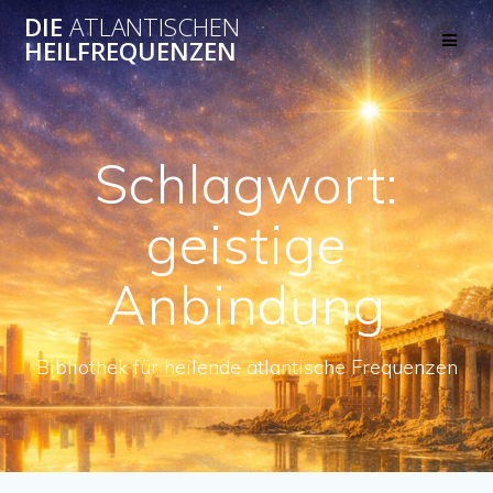
Skip
DIE
ATLANTISCHEN
to
HEILFREQUENZEN
content
Schlagwort:
geistige
Anbindung
Bibliothek für heilende atlantische Frequenzen